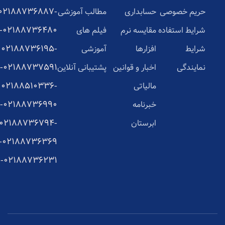
02188736887-
حریم خصوصی
حسابداری
مطالب آموزشی
02188736480-
شرایط استفاده
مقایسه نرم
فیلم های
02188736195-
شرایط
افزارها
آموزشی
02188737591-
نمایندگی
اخبار و قوانین
پشتیبانی آنلاین
02188510336-
مالیاتی
02188736990-
خبرنامه
02188736794-
ابرستان
02188736369-
02188736231-