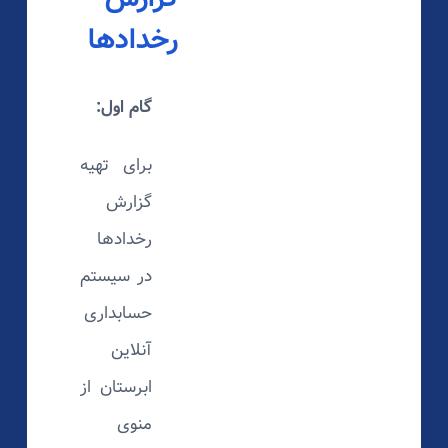
رخدادها
گام اول:
برای تهیه
گزارش
رخدادها
در سیستم
حسابداری
آنلاین
ابرستان از
منوی