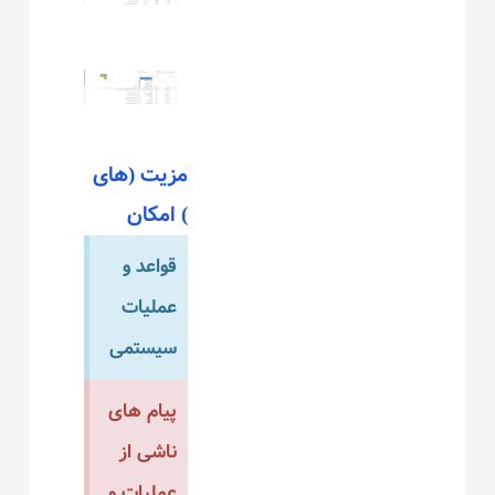
مزیت (های
) امکان
قواعد و
عملیات
سیستمی
پیام های
ناشی از
عملیات و