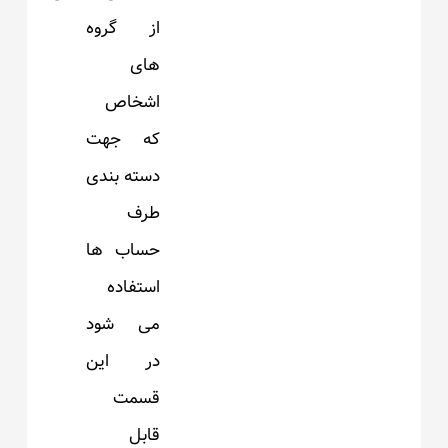
از گروه
های
اشخاص
که جهت
دسته بندی
طرف
حساب ها
استفاده
می شود
در این
قسمت
قابل