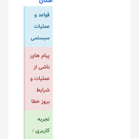
امکان
قواعد و
عملیات
سیستمی
پیام های
ناشی از
عملیات و
شرایط
بروز خطا
تجربه
کاربری /