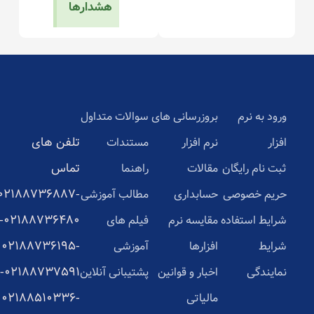
هشدارها
ورود به نرم
بروزرسانی های
سوالات متداول
تلفن های
افزار
نرم افزار
مستندات
تماس
ثبت نام رایگان
مقالات
راهنما
02188736887-
حریم خصوصی
حسابداری
مطالب آموزشی
02188736480-
شرایط استفاده
مقایسه نرم
فیلم های
02188736195-
شرایط
افزارها
آموزشی
02188737591-
نمایندگی
اخبار و قوانین
پشتیبانی آنلاین
02188510336-
مالیاتی