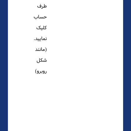
طرف
حساب
کلیک
نمایید.
(مانند
شکل
روبرو)