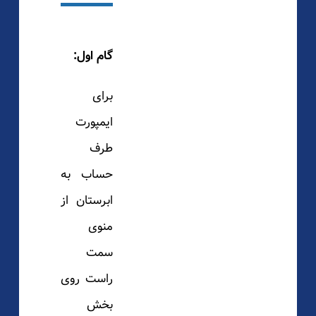
گام اول:
برای
ایمپورت
طرف
حساب به
ابرستان از
منوی
سمت
راست روی
بخش