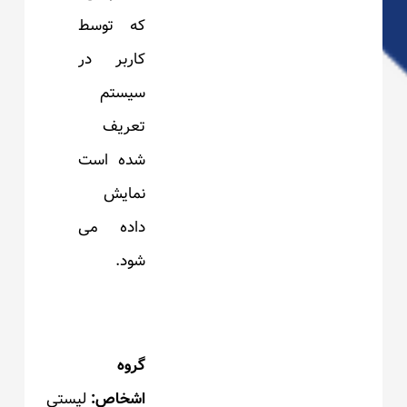
که توسط
کاربر در
سیستم
تعریف
شده است
نمایش
داده می
شود.
گروه
اشخاص:
لیستی