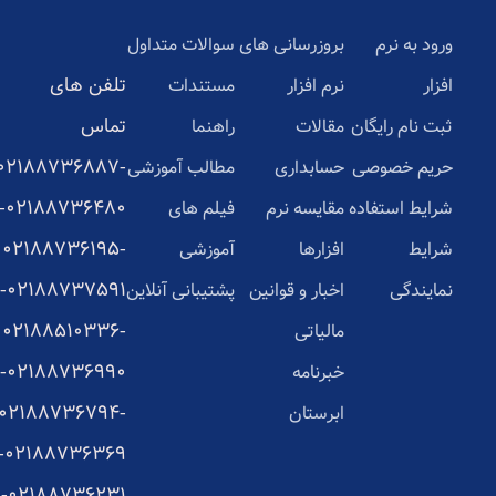
ورود به نرم
بروزرسانی های
سوالات متداول
تلفن های
افزار
نرم افزار
مستندات
تماس
ثبت نام رایگان
مقالات
راهنما
02188736887-
حریم خصوصی
حسابداری
مطالب آموزشی
02188736480-
شرایط استفاده
مقایسه نرم
فیلم های
02188736195-
شرایط
افزارها
آموزشی
02188737591-
نمایندگی
اخبار و قوانین
پشتیبانی آنلاین
02188510336-
مالیاتی
02188736990-
خبرنامه
02188736794-
ابرستان
02188736369-
02188736231-