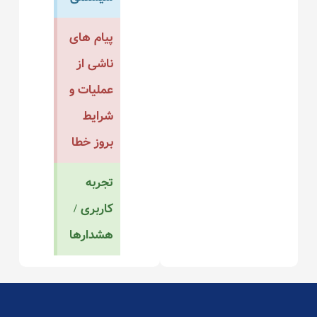
پیام های
ناشی از
عملیات و
شرایط
بروز خطا
تجربه
کاربری /
هشدارها