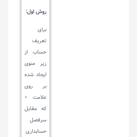
روش اول:
برای
تعریف
حساب از
زیر منوی
ایجاد شده
بر روی
علامت +
که مقابل
سرفصل
حسابداری