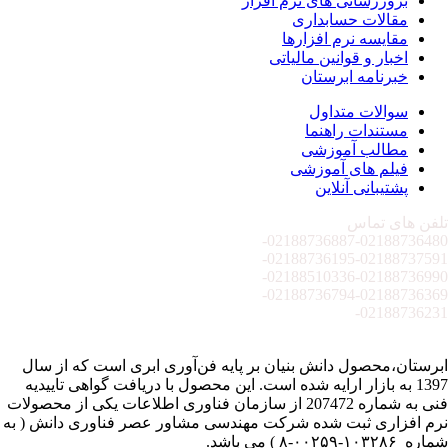
بروزرسانی های نرم افزار
مقالات حسابداری
مقایسه نرم افزارها
اخبار و قوانین مالیاتی
خبرنامه ابرستان
سوالات متداول
مستندات راهنما
مطالب آموزشی
فیلم های آموزشی
پشتیبانی آنلاین
تلفن های تماس
02188736887-
02188736480-
02188736195-
02188737591-
02188510336-
02188736990-
02188736794-
02188736369-
02188736231-
ابرستان،محصول دانش بنیان بر پایه فن‌آوری ابری است که از سال
1397 به بازار ارایه شده است. این محصول با دریافت گواهی تاییدیه
فنی به شماره 207472 از سازمان فناوری اطلاعات یکی از محصولات
نرم افزاری ثبت شده شرکت مهندسی مشاور عصر فناوری دانش ( به
شماره ۱۰۳۲۸۶-۰۰۲۵۹-۸ ) می باشد.