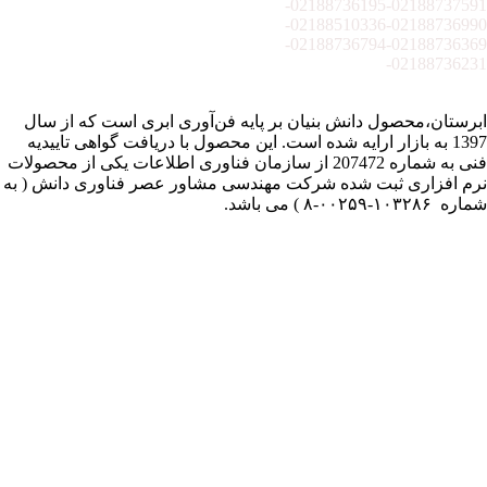
02188736195-
02188737591-
02188510336-
02188736990-
02188736794-
02188736369-
02188736231-
ابرستان،محصول دانش بنیان بر پایه فن‌آوری ابری است که از سال
1397 به بازار ارایه شده است. این محصول با دریافت گواهی تاییدیه
فنی به شماره 207472 از سازمان فناوری اطلاعات یکی از محصولات
نرم افزاری ثبت شده شرکت مهندسی مشاور عصر فناوری دانش ( به
شماره ۱۰۳۲۸۶-۰۰۲۵۹-۸ ) می باشد.