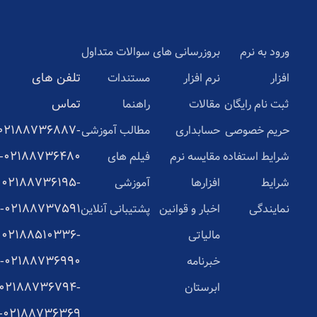
ورود به نرم
بروزرسانی های
سوالات متداول
تلفن های
افزار
نرم افزار
مستندات
تماس
ثبت نام رایگان
مقالات
راهنما
02188736887-
حریم خصوصی
حسابداری
مطالب آموزشی
02188736480-
شرایط استفاده
مقایسه نرم
فیلم های
02188736195-
شرایط
افزارها
آموزشی
02188737591-
نمایندگی
اخبار و قوانین
پشتیبانی آنلاین
02188510336-
مالیاتی
02188736990-
خبرنامه
02188736794-
ابرستان
02188736369-