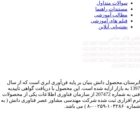
سوالات متداول
مستندات راهنما
مطالب آموزشی
فیلم های آموزشی
پشتیبانی آنلاین
تلفن های تماس
02188736887-
02188736480-
02188736195-
02188737591-
02188510336-
02188736990-
02188736794-
02188736369-
02188736231-
ابرستان،محصول دانش بنیان بر پایه فن‌آوری ابری است که از سال
1397 به بازار ارایه شده است. این محصول با دریافت گواهی تاییدیه
فنی به شماره 207472 از سازمان فناوری اطلاعات یکی از محصولات
نرم افزاری ثبت شده شرکت مهندسی مشاور عصر فناوری دانش ( به
شماره ۱۰۳۲۸۶-۰۰۲۵۹-۸ ) می باشد.