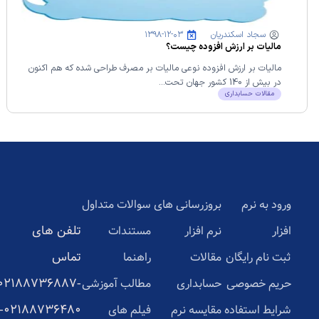
سجاد اسکندریان
۱۳۹۸-۱۲-۰۳
مالیات بر ارزش افزوده چیست؟
مالیات بر ارزش افزوده نوعی مالیات بر مصرف طراحی شده که هم اکنون
در بیش از 140 کشور جهان تحت...
مقالات حسابداری
ورود به نرم
بروزرسانی های
سوالات متداول
تلفن های
افزار
نرم افزار
مستندات
تماس
ثبت نام رایگان
مقالات
راهنما
02188736887-
حریم خصوصی
حسابداری
مطالب آموزشی
02188736480-
شرایط استفاده
مقایسه نرم
فیلم های