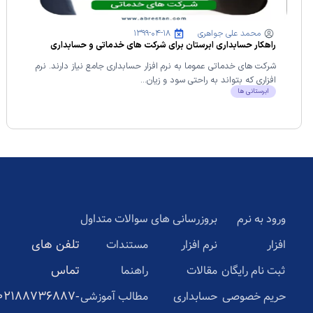
محمد علی جواهری
۱۳۹۹-۰۴-۱۸
راهکار حسابداری ابرستان برای شرکت های خدماتی و حسابداری
خدماتی
شرکت های خدماتی عموما به نرم افزار حسابداری جامع نیاز دارند. نرم
افزاری که بتواند به راحتی سود و زیان...
ابرستانی ها
ورود به نرم
بروزرسانی های
سوالات متداول
تلفن های
افزار
نرم افزار
مستندات
تماس
ثبت نام رایگان
مقالات
راهنما
02188736887-
حریم خصوصی
حسابداری
مطالب آموزشی