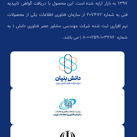
1397 به بازار ارایه شده است. این محصول با دریافت گواهی تاییدیه
فنی به شماره 207472 از سازمان فناوری اطلاعات یکی از محصولات
نرم افزاری ثبت شده شرکت مهندسی مشاور عصر فناوری دانش ( به
شماره ۱۰۳۲۸۶-۰۰۲۵۹-۸ ) می باشد.