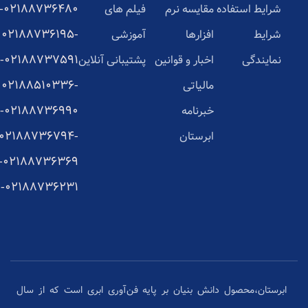
02188736480-
شرایط استفاده
مقایسه نرم
فیلم های
02188736195-
شرایط
افزارها
آموزشی
02188737591-
نمایندگی
اخبار و قوانین
پشتیبانی آنلاین
02188510336-
مالیاتی
02188736990-
خبرنامه
02188736794-
ابرستان
02188736369-
02188736231-
ابرستان،محصول دانش بنیان بر پایه فن‌آوری ابری است که از سال