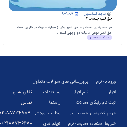
سجاد اسکندریان
۱۳۹۸-۱۰-۰۹
حق تمبر چیست ؟
در حسابداری تحت وب حق تمبر یکی از موارد مالیات بر دارایی است.
حق تمبر نوعی مالیات دو وجهی است...
مقالات حسابداری
ورود به نرم
بروزرسانی های
سوالات متداول
تلفن های
افزار
نرم افزار
مستندات
تماس
ثبت نام رایگان
مقالات
راهنما
02188736887-
حریم خصوصی
حسابداری
مطالب آموزشی
02188736480-
شرایط استفاده
مقایسه نرم
فیلم های