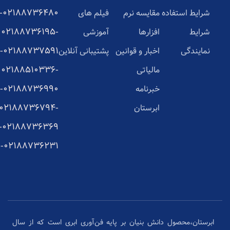
02188736480-
شرایط استفاده
مقایسه نرم
فیلم های
02188736195-
شرایط
افزارها
آموزشی
02188737591-
نمایندگی
اخبار و قوانین
پشتیبانی آنلاین
02188510336-
مالیاتی
02188736990-
خبرنامه
02188736794-
ابرستان
02188736369-
02188736231-
ابرستان،محصول دانش بنیان بر پایه فن‌آوری ابری است که از سال