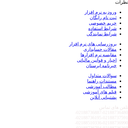
نظرات
ورود به نرم افزار
ثبت نام رایگان
حریم خصوصی
شرایط استفاده
شرایط نمایندگی
بروزرسانی های نرم افزار
مقالات حسابداری
مقایسه نرم افزارها
اخبار و قوانین مالیاتی
خبرنامه ابرستان
سوالات متداول
مستندات راهنما
مطالب آموزشی
فیلم های آموزشی
پشتیبانی آنلاین
تلفن های تماس
02188736887-
02188736480-
02188736195-
02188737591-
02188510336-
02188736990-
02188736794-
02188736369-