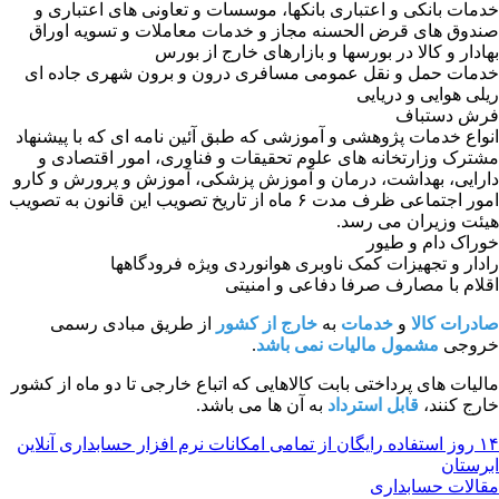
خدمات بانکی و اعتباری بانکها، موسسات و تعاونی های اعتباری و
صندوق های قرض الحسنه مجاز و خدمات معاملات و تسویه اوراق
بهادار و کالا در بورسها و بازارهای خارج از بورس
خدمات حمل و نقل عمومی مسافری درون و برون شهری جاده ای
ریلی هوایی و دریایی
فرش دستباف
انواع خدمات پژوهشی و آموزشی که طبق آئین نامه ای که با پیشنهاد
مشترک وزارتخانه های علوم تحقیقات و فناوری، امور اقتصادی و
دارایی، بهداشت، درمان و آموزش پزشکی، آموزش و پرورش و کارو
امور اجتماعی ظرف مدت ۶ ماه از تاریخ تصویب این قانون به تصویب
هیئت وزیران می رسد.
خوراک دام و طیور
رادار و تجهیزات کمک ناوبری هوانوردی ویژه فرودگاهها
اقلام با مصارف صرفا دفاعی و امنیتی
صادرات کالا
و
خدمات
به
خارج از کشور
از طریق مبادی رسمی
خروجی
مشمول مالیات نمی باشد
.
مالیات های پرداختی بابت کالاهایی که اتباع خارجی تا دو ماه از کشور
خارج کنند،
قابل استرداد
به آن ها می باشد.
۱۴ روز استفاده رایگان از تمامی امکانات نرم افزار حسابداری آنلاین
ابرستان
مقالات حسابداری