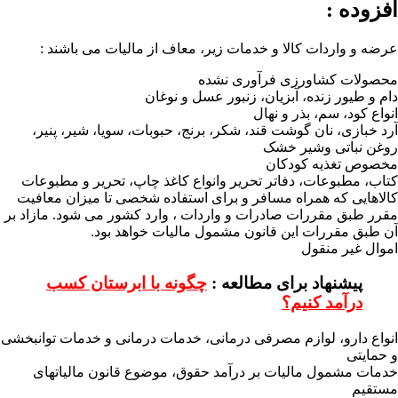
افزوده :
عرضه و واردات کالا و خدمات زیر، معاف از مالیات می باشند :
محصولات کشاورزی فرآوری نشده
دام و طیور زنده، آبزیان، زنبور عسل و نوغان
انواع کود، سم، بذر و نهال
آرد خبازی، نان گوشت قند، شکر، برنج، حبوبات، سویا، شیر، پنیر،
روغن نباتی وشیر خشک
مخصوص تغذیه کودکان
کتاب، مطبوعات، دفاتر تحریر وانواع کاغذ چاپ، تحریر و مطبوعات
کالاهایی که همراه مسافر و برای استفاده شخصی تا میزان معافیت
مقرر طبق مقررات صادرات و واردات ، وارد کشور می شود. مازاد بر
آن طبق مقررات این قانون مشمول مالیات خواهد بود.
اموال غیر منقول
پیشنهاد برای مطالعه :
چگونه با ابرستان کسب
درآمد کنیم؟
انواع دارو، لوازم مصرفی درمانی، خدمات درمانی و خدمات توانبخشی
و حمایتی
خدمات مشمول مالیات بر درآمد حقوق، موضوع قانون مالیاتهای
مستقیم