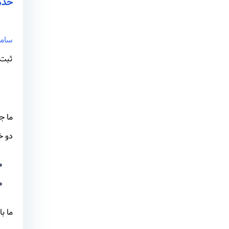
خدم
ساما
ثبت 
دو خ
ما ب