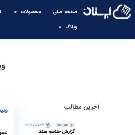
صفحه اصلی
محصولات
ت
وبلاگ
وب
آخرین مطالب
وبینا
۱۴۰۴-۰۶-۲۳
jahangiri
گزارش خلاصه سند
هموا