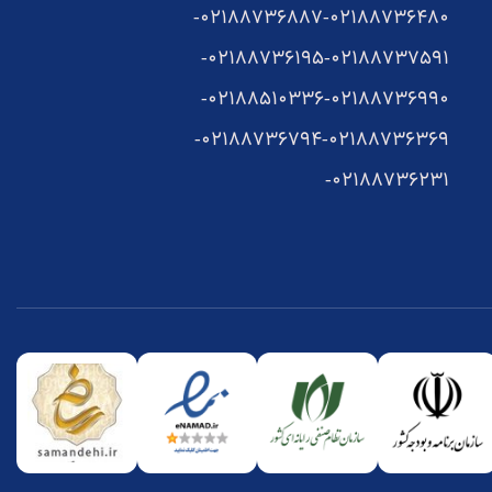
02188736887-
02188736480-
02188736195-
02188737591-
02188510336-
02188736990-
02188736794-
02188736369-
02188736231-