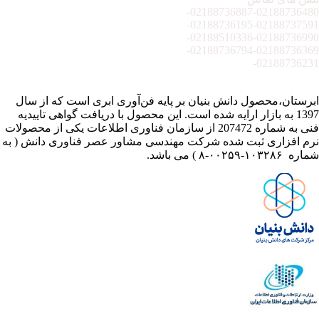
02188736887-
02188736480-
02188736195-
02188737591-
02188510336-
02188736990-
02188736794-
02188736369-
02188736231-
ابرستان،محصول دانش بنیان بر پایه فن‌آوری ابری است که از سال
1397 به بازار ارایه شده است. این محصول با دریافت گواهی تاییدیه
فنی به شماره 207472 از سازمان فناوری اطلاعات یکی از محصولات
نرم افزاری ثبت شده شرکت مهندسی مشاور عصر فناوری دانش ( به
شماره ۱۰۳۲۸۶-۰۰۲۵۹-۸ ) می باشد.