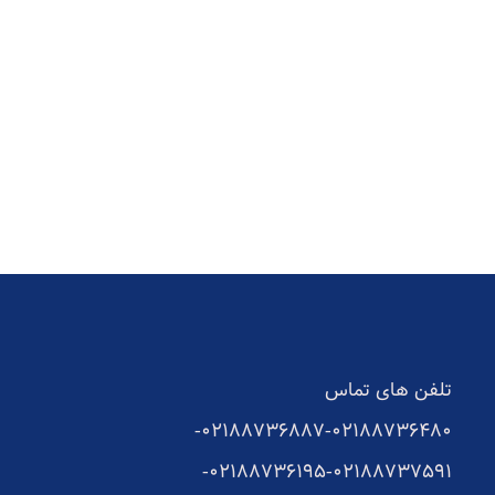
تلفن های تماس
02188736887-
02188736480-
02188736195-
02188737591-