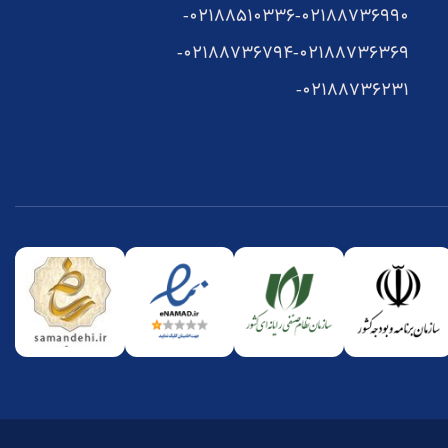
02188510336-
02188736990-
02188736794-
02188736369-
02188736231-