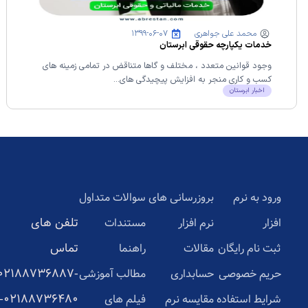
محمد علی جواهری
۱۳۹۹-۰۶-۰۷
خدمات یکپارچه حقوقی ابرستان
وجود قوانین متعدد ، مختلف و گاها متناقض در تمامی زمینه های
کسب و کاری منجر به افزایش پیچیدگی های...
اخبار ابرستان
ورود به نرم
بروزرسانی های
سوالات متداول
تلفن های
افزار
نرم افزار
مستندات
تماس
ثبت نام رایگان
مقالات
راهنما
02188736887-
حریم خصوصی
حسابداری
مطالب آموزشی
02188736480-
شرایط استفاده
مقایسه نرم
فیلم های