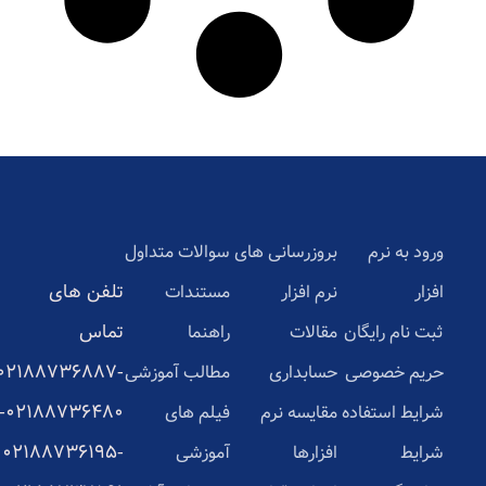
ورود به نرم
بروزرسانی های
سوالات متداول
تلفن های
افزار
نرم افزار
مستندات
تماس
ثبت نام رایگان
مقالات
راهنما
02188736887-
حریم خصوصی
حسابداری
مطالب آموزشی
02188736480-
شرایط استفاده
مقایسه نرم
فیلم های
02188736195-
شرایط
افزارها
آموزشی