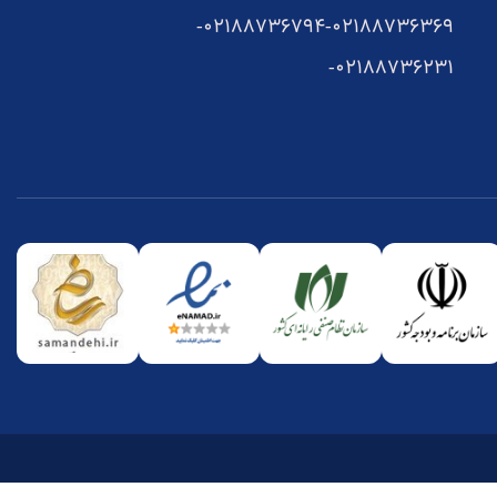
02188736794-
02188736369-
02188736231-