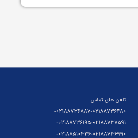
تلفن های تماس
02188736887-
02188736480-
02188736195-
02188737591-
02188510336-
02188736990-