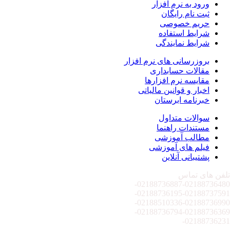
ورود به نرم افزار
ثبت نام رایگان
حریم خصوصی
شرایط استفاده
شرایط نمایندگی
بروزرسانی های نرم افزار
مقالات حسابداری
مقایسه نرم افزارها
اخبار و قوانین مالیاتی
خبرنامه ابرستان
سوالات متداول
مستندات راهنما
مطالب آموزشی
فیلم های آموزشی
پشتیبانی آنلاین
تلفن های تماس
02188736887-
02188736480-
02188736195-
02188737591-
02188510336-
02188736990-
02188736794-
02188736369-
02188736231-