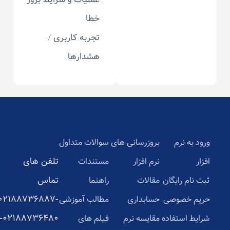
خطا
تجربه کاربری /
هشدارها
ورود به نرم
بروزرسانی های
سوالات متداول
تلفن های
افزار
نرم افزار
مستندات
تماس
ثبت نام رایگان
مقالات
راهنما
02188736887-
حریم خصوصی
حسابداری
مطالب آموزشی
02188736480-
شرایط استفاده
مقایسه نرم
فیلم های