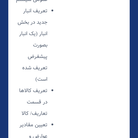
تعریف انبار
جدید در بخش
انبار (یک انبار
بصورت
پیشفرض
تعریف شده
است)
تعریف کالاها
در قسمت
تعاریف/ کالا
تعیین مقادیر
عوارض و