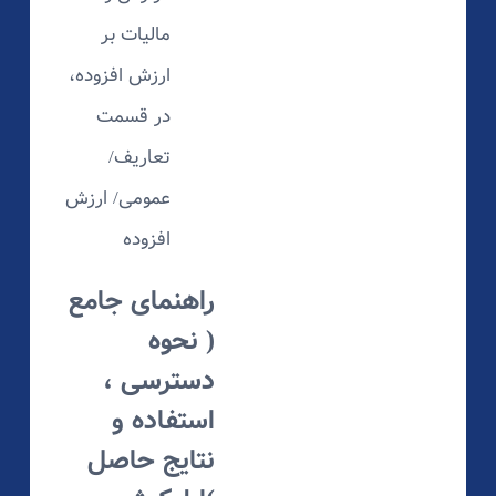
مالیات بر
ارزش افزوده،
در قسمت
تعاریف/
عمومی/ ارزش
افزوده
راهنمای جامع
( نحوه
دسترسی ،
استفاده و
نتایج حاصل