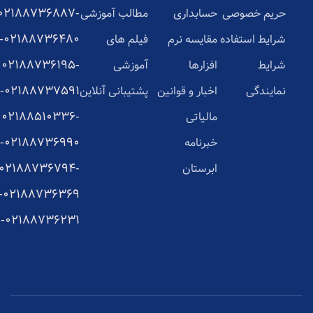
02188736887-
حریم خصوصی
حسابداری
مطالب آموزشی
02188736480-
شرایط استفاده
مقایسه نرم
فیلم های
02188736195-
شرایط
افزارها
آموزشی
02188737591-
نمایندگی
اخبار و قوانین
پشتیبانی آنلاین
02188510336-
مالیاتی
02188736990-
خبرنامه
02188736794-
ابرستان
02188736369-
02188736231-