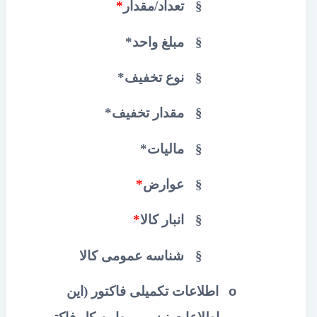
§
تعداد/مقدار
*
§
مبلغ واحد*
§
نوع تخفیف
*
§
مقدار تخفیف
*
§
مالیات
*
§
عوارض
*
§
انبار کالا
*
§
شناسه عمومی کالا
اطلاعات تکمیلی فاکتور (این
o