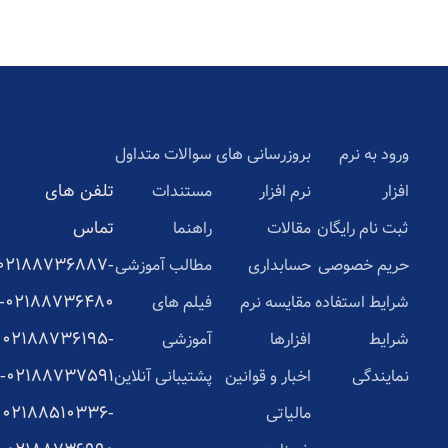
ورود به نرم
بروزرسانی های
سوالات متداول
تلفن های
افزار
نرم افزار
مستندات
تماس
ثبت نام رایگان
مقالات
راهنما
02188736887-
حریم خصوصی
حسابداری
مطالب آموزشی
02188736480-
شرایط استفاده
مقایسه نرم
فیلم های
02188736195-
شرایط
افزارها
آموزشی
02188737591-
نمایندگی
اخبار و قوانین
پشتیبانی آنلاین
02188510336-
مالیاتی