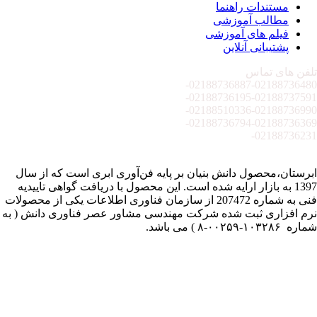
مستندات راهنما
مطالب آموزشی
فیلم های آموزشی
پشتیبانی آنلاین
تلفن های تماس
02188736887-
02188736480-
02188736195-
02188737591-
02188510336-
02188736990-
02188736794-
02188736369-
02188736231-
ابرستان،محصول دانش بنیان بر پایه فن‌آوری ابری است که از سال
1397 به بازار ارایه شده است. این محصول با دریافت گواهی تاییدیه
فنی به شماره 207472 از سازمان فناوری اطلاعات یکی از محصولات
نرم افزاری ثبت شده شرکت مهندسی مشاور عصر فناوری دانش ( به
شماره ۱۰۳۲۸۶-۰۰۲۵۹-۸ ) می باشد.