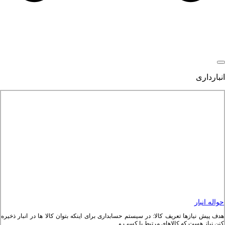
انبارداری
حواله انبار
هدف پیش نیازها تعریف کالا: در سیستم حسابداری برای اینکه بتوان کالا ها در انبار ذخیره
کنن نیاز هست که کالاهای مرتبط با کسب و