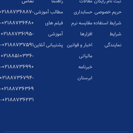
تماس
ثبت نام رایگان
مقالات
راهنما
02188736887-
حریم خصوصی
حسابداری
مطالب آموزشی
02188736480-
شرایط استفاده
مقایسه نرم
فیلم های
02188736195-
شرایط
افزارها
آموزشی
02188737591-
نمایندگی
اخبار و قوانین
پشتیبانی آنلاین
02188510336-
مالیاتی
02188736990-
خبرنامه
02188736794-
ابرستان
02188736369-
02188736231-