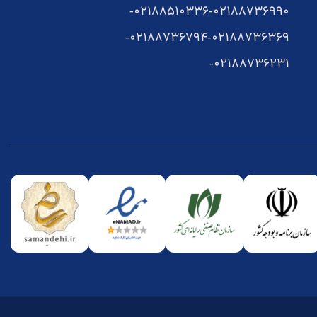
02188510336-
02188736990-
02188736794-
02188736369-
02188736231-