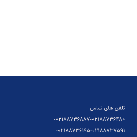
تلفن های تماس
02188736887-
02188736480-
02188736195-
02188737591-