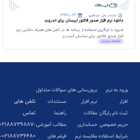
محمد علی جواهری
۱۳۹۹-۱۰-۲۳
دانلود نرم افزار صدور فاکتور ابرستان برای اندروید
امروزه با فراگیری استفاده از برنامه ها در تلفن های همراه، داشتن نرم
افزار صدور فاکتور برای صاحبان کسب و...
تازه‌های ابرستان
ورود به نرم
بروزرسانی های
سوالات متداول
تلفن های
افزار
نرم افزار
مستندات
تماس
ثبت نام رایگان
مقالات
راهنما
02188736887-
حریم خصوصی
حسابداری
مطالب آموزشی
02188736480-
شرایط استفاده
مقایسه نرم
فیلم های