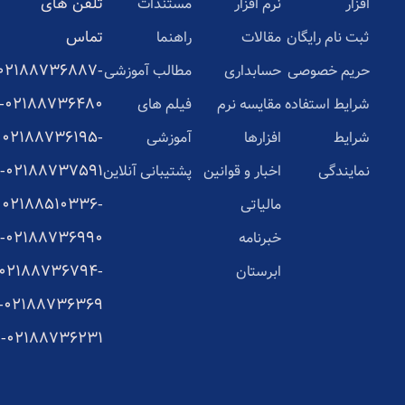
تلفن های
افزار
نرم افزار
مستندات
تماس
ثبت نام رایگان
مقالات
راهنما
02188736887-
حریم خصوصی
حسابداری
مطالب آموزشی
02188736480-
شرایط استفاده
مقایسه نرم
فیلم های
02188736195-
شرایط
افزارها
آموزشی
02188737591-
نمایندگی
اخبار و قوانین
پشتیبانی آنلاین
02188510336-
مالیاتی
02188736990-
خبرنامه
02188736794-
ابرستان
02188736369-
02188736231-