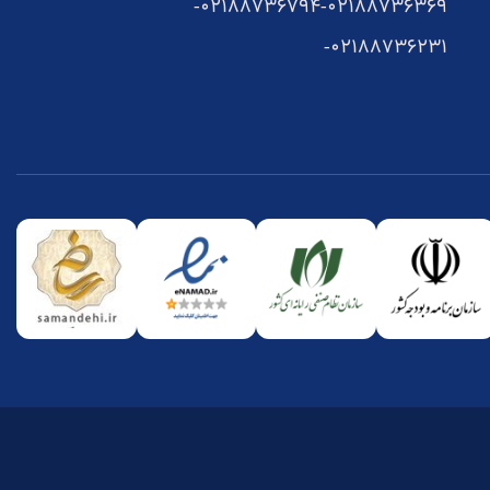
02188736794-
02188736369-
02188736231-