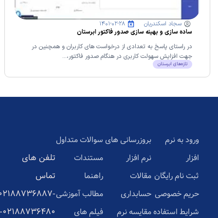
سجاد اسکندریان
۱۴۰۱-۰۲-۲۸
ساده سازی و بهینه سازی صدور فاکتور ابرستان
در راستای پاسخ به تعدادی از درخواست های کاربران و همچنین در
جهت افزایش سهولت کاربری در هنگام صدور فاکتور،...
تازه‌های ابرستان
ورود به نرم
بروزرسانی های
سوالات متداول
تلفن های
افزار
نرم افزار
مستندات
تماس
ثبت نام رایگان
مقالات
راهنما
02188736887-
حریم خصوصی
حسابداری
مطالب آموزشی
02188736480-
شرایط استفاده
مقایسه نرم
فیلم های