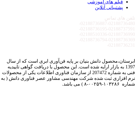
فیلم های آموزشی
پشتیبانی آنلاین
تلفن های تماس
02188736887-
02188736480-
02188736195-
02188737591-
02188510336-
02188736990-
02188736794-
02188736369-
02188736231-
ابرستان،محصول دانش بنیان بر پایه فن‌آوری ابری است که از سال
1397 به بازار ارایه شده است. این محصول با دریافت گواهی تاییدیه
فنی به شماره 207472 از سازمان فناوری اطلاعات یکی از محصولات
نرم افزاری ثبت شده شرکت مهندسی مشاور عصر فناوری دانش ( به
شماره ۱۰۳۲۸۶-۰۰۲۵۹-۸ ) می باشد.